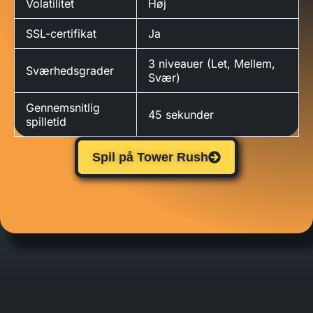
Volatilitet
Høj
SSL-certifikat
Ja
3 niveauer (Let, Mellem,
Sværhedsgrader
Svær)
Gennemsnitlig
45 sekunder
spilletid
Spil på Tower Rush