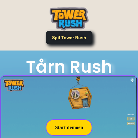
Spil Tower Rush
Tårn Rush
Start demoen