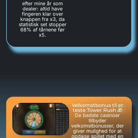
efter mine år som
dealer: altid have
fingeren klar over
knappen fra x3, da
statistisk set stopper
68% af tårnene før
x5.
Velkomstbonus til at
teste Tower Rush 🎁
De bedste casinoer
tilbyder
velkomstbonusser, der
giver mulighed for at
opdage spillet med en