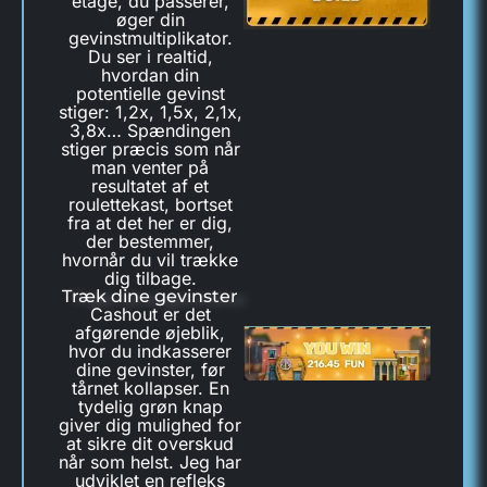
etage, du passerer,
øger din
gevinstmultiplikator.
Du ser i realtid,
hvordan din
potentielle gevinst
stiger: 1,2x, 1,5x, 2,1x,
3,8x… Spændingen
stiger præcis som når
man venter på
resultatet af et
roulettekast, bortset
fra at det her er dig,
der bestemmer,
hvornår du vil trække
dig tilbage.
Træk dine gevinster
Cashout er det
afgørende øjeblik,
hvor du indkasserer
dine gevinster, før
tårnet kollapser. En
tydelig grøn knap
giver dig mulighed for
at sikre dit overskud
når som helst. Jeg har
udviklet en refleks