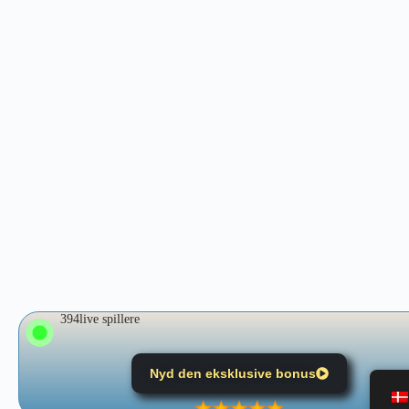
394
live spillere
Nyd den eksklusive bonus