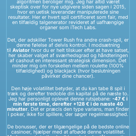
algoritmen beroliger mig. Jeg har altid været
skeptisk over for nye udgivere siden sagen i 2015,
hvor en uetisk leverandør manipulerede sine
resultater. Her er hvert spil certificeret som fair, med
en tilfældig talgenerator revideret af uafhængige
organer som iTech Labs.
Det, der adskiller Tower Rush fra andre crash-spil, er
denne følelse af delvis kontrol. I modsætning
til
Aviator
hvor du er helt tilskuer efter at have satset,
her skaber valget af sværhedsgrad og håndteringen
af cashout en interessant strategisk dimension. Det
minder mig om forskellen mellem roulette (100%
tilfældighed) og blackjack (hvor beslutningen
påvirker dine chancer).
Den høje volatilitet betyder, at du kan tabe 8 spil i
træk og derefter tredoble din kapital på de næste to.
Jeg har personligt oplevet denne rutsjebane:
-47 € i
min første time, derefter +128 € i de næste 40
minutter
. Det er præcis den type varians, man finder
i poker, ikke for spillere, der søger regelmæssighed.
De bonusser, der er tilgængelige på de bedste online
casinoer, hjælper med at afbøde denne volatilitet.