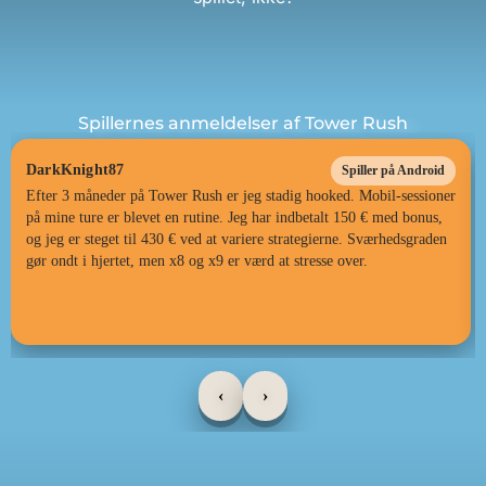
Spillernes anmeldelser af Tower Rush
DarkKnight87
Spiller på Android
Efter 3 måneder på Tower Rush er jeg stadig hooked. Mobil-sessioner
på mine ture er blevet en rutine. Jeg har indbetalt 150 € med bonus,
og jeg er steget til 430 € ved at variere strategierne. Sværhedsgraden
gør ondt i hjertet, men x8 og x9 er værd at stresse over.
‹
›