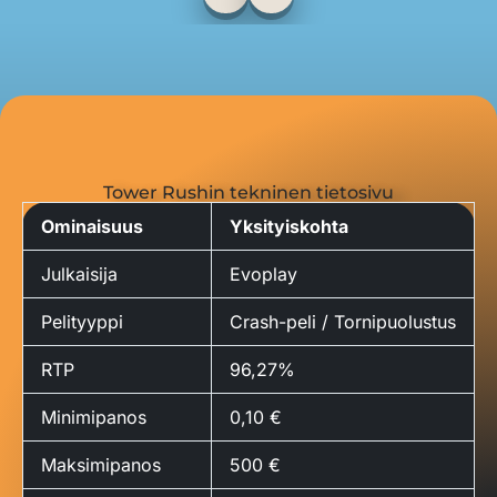
Tower Rushin tekninen tietosivu
Ominaisuus
Yksityiskohta
Julkaisija
Evoplay
Pelityyppi
Crash-peli / Tornipuolustus
RTP
96,27%
Minimipanos
0,10 €
Maksimipanos
500 €