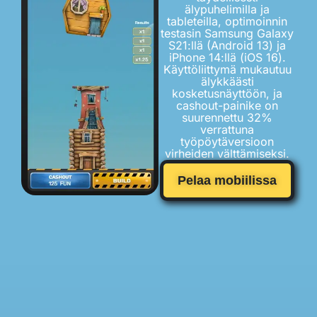
älypuhelimilla ja
tableteilla, optimoinnin
testasin Samsung Galaxy
S21:llä (Android 13) ja
iPhone 14:llä (iOS 16).
Käyttöliittymä mukautuu
älykkäästi
kosketusnäyttöön, ja
cashout-painike on
suurennettu 32%
verrattuna
työpöytäversioon
virheiden välttämiseksi.
Pelaa mobiilissa