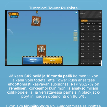
Tuomioni Tower Rushista
Jälkeen
342 peliä ja 18 tuntia peliä
kolmen viikon
aikana voin todeta, että Tower Rush ansaitsee
ehdottomasti kasvavan suosionsa. RTP 96,27% on
rehellinen, korkeampi kuin monilla analysoimillani
kolikkopeleillä, ja verrattavissa parhaisiin blackjack-
pöytiin, joiden optimointi on 96,5%.
Evoplayn
läpinäkyvyys
RNG-algoritmissa rauhoittaa