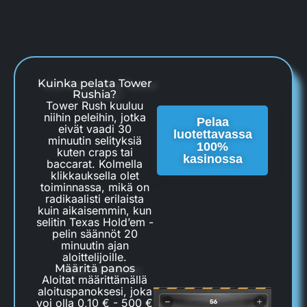
Kuinka pelata Tower
Rushia?
Tower Rush kuuluu
niihin peleihin, jotka
Pelaa
eivät vaadi 30
luotettavassa
minuutin selityksiä
100%
kuten craps tai
kasinossa
baccarat. Kolmella
klikkauksella olet
toiminnassa, mikä on
radikaalisti erilaista
kuin aikaisemmin, kun
selitin Texas Hold’em -
pelin säännöt 20
minuutin ajan
aloittelijoille.
Määritä panos
Aloitat määrittämällä
aloituspanoksesi, joka
voi olla 0,10 € - 500 €