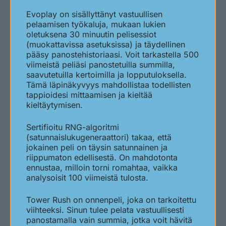
Evoplay on sisällyttänyt vastuullisen
pelaamisen työkaluja, mukaan lukien
oletuksena 30 minuutin pelisessiot
(muokattavissa asetuksissa) ja täydellinen
pääsy panostehistoriaasi. Voit tarkastella 500
viimeistä peliäsi panostetuilla summilla,
saavutetuilla kertoimilla ja lopputuloksella.
Tämä läpinäkyvyys mahdollistaa todellisten
tappioidesi mittaamisen ja kieltää
kieltäytymisen.
Sertifioitu RNG-algoritmi
(satunnaislukugeneraattori) takaa, että
jokainen peli on täysin satunnainen ja
riippumaton edellisestä. On mahdotonta
ennustaa, milloin torni romahtaa, vaikka
analysoisit 100 viimeistä tulosta.
Tower Rush on onnenpeli, joka on tarkoitettu
viihteeksi. Sinun tulee pelata vastuullisesti
panostamalla vain summia, jotka voit hävitä