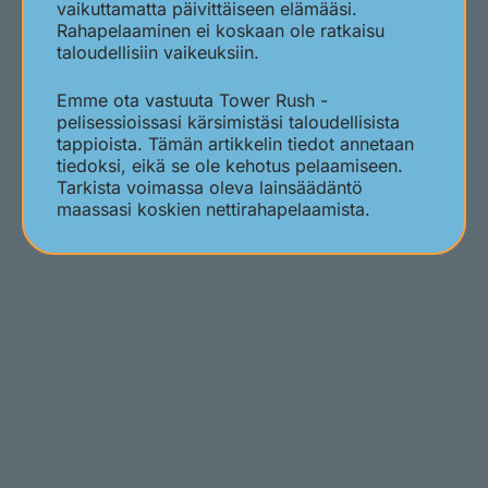
vaikuttamatta päivittäiseen elämääsi.
Rahapelaaminen ei koskaan ole ratkaisu
taloudellisiin vaikeuksiin.
Emme ota vastuuta Tower Rush -
pelisessioissasi kärsimistäsi taloudellisista
tappioista. Tämän artikkelin tiedot annetaan
tiedoksi, eikä se ole kehotus pelaamiseen.
Tarkista voimassa oleva lainsäädäntö
maassasi koskien nettirahapelaamista.