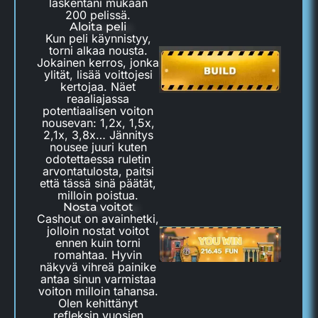
laskentani mukaan
200 pelissä.
Aloita peli
Kun peli käynnistyy,
torni alkaa nousta.
Jokainen kerros, jonka
ylität, lisää voittojesi
kertojaa. Näet
reaaliajassa
potentiaalisen voiton
nousevan: 1,2x, 1,5x,
2,1x, 3,8x… Jännitys
nousee juuri kuten
odotettaessa ruletin
arvontatulosta, paitsi
että tässä sinä päätät,
milloin poistua.
Nosta voitot
Cashout on avainhetki,
jolloin nostat voitot
ennen kuin torni
romahtaa. Hyvin
näkyvä vihreä painike
antaa sinun varmistaa
voiton milloin tahansa.
Olen kehittänyt
refleksin vuosien