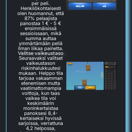
per peli.
Henkilökohtaisesti
olen huomannut, että
87% pelaajista
panostaa 1 € - 5 €
ensimmäisissä
sessioissaan, mikä
summa auttaa
ymmärtämään peliä
ilman liikaa painetta.
Valitse vaikeustaso
Seuraavaksi valitset
vaikeustason
riskinhalukkuutesi
mukaan. Helppo tila
tarjoaa vakaamman
etenemisen mutta
vaatimattomampia
voittoja, kun taas
vaikea tila voi
keskimäärin
moninkertaistaa
panoksesi 8,4-
kertaiseksi hyvissä
sarjoissa, verrattuna
4,2 helpossa,