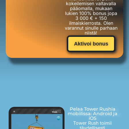
kokeilemisen valtavalla
pääomalla, mukaan
lukien 100% bonus jopa
3 000 € + 150
ilmaiskierrosta. Olen
varannut sinulle parhaan
niistä!
Aktivoi bonus
Pelaa Tower Rushia
mobiilissa: Android ja
iOS
Tower Rush toimii
täydellisesti