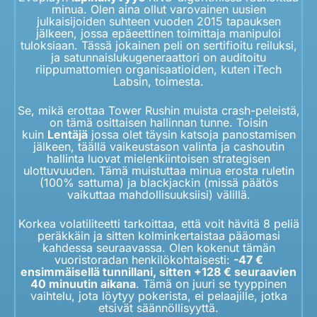
minua. Olen aina ollut varovainen uusien
julkaisijoiden suhteen vuoden 2015 tapauksen
jälkeen, jossa epäeettinen toimittaja manipuloi
tuloksiaan. Tässä jokainen peli on sertifioitu reiluksi,
ja satunnaislukugeneraattori on auditoitu
riippumattomien organisaatioiden, kuten iTech
Labsin, toimesta.
Se, mikä erottaa Tower Rushin muista crash-peleistä,
on tämä osittaisen hallinnan tunne. Toisin
kuin
Lentäjä
jossa olet täysin katsoja panostamisen
jälkeen, täällä vaikeustason valinta ja cashoutin
hallinta luovat mielenkiintoisen strategisen
ulottuvuuden. Tämä muistuttaa minua erosta ruletin
(100% sattuma) ja blackjackin (missä päätös
vaikuttaa mahdollisuuksiisi) välillä.
Korkea volatiliteetti tarkoittaa, että voit hävitä 8 peliä
peräkkäin ja sitten kolminkertaistaa pääomasi
kahdessa seuraavassa. Olen kokenut tämän
vuoristoradan henkilökohtaisesti:
-47 €
ensimmäisellä tunnillani, sitten +128 € seuraavien
40 minuutin aikana
. Tämä on juuri se tyyppinen
vaihtelu, jota löytyy pokerista, ei pelaajille, jotka
etsivät säännöllisyyttä.