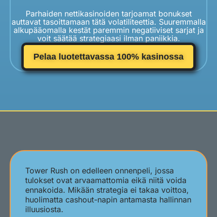
Parhaiden nettikasinoiden tarjoamat bonukset
auttavat tasoittamaan tätä volatiliteettia. Suuremmalla
alkupääomalla kestät paremmin negatiiviset sarjat ja
voit säätää strategiaasi ilman paniikkia.
Pelaa luotettavassa 100% kasinossa
Tower Rush on edelleen onnenpeli, jossa
tulokset ovat arvaamattomia eikä niitä voida
ennakoida. Mikään strategia ei takaa voittoa,
huolimatta cashout-napin antamasta hallinnan
illuusiosta.