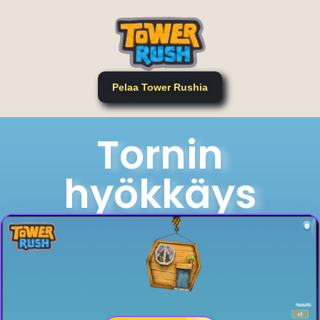
Pelaa Tower Rushia
Tornin
hyökkäys