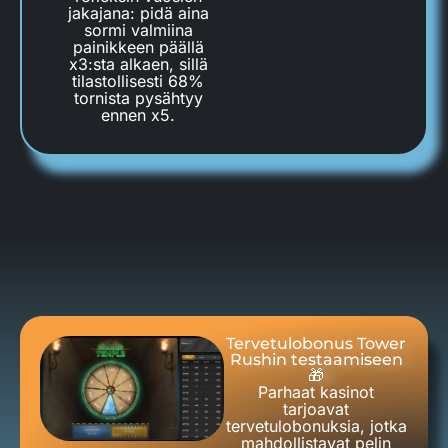
jakajana: pidä aina
sormi valmiina
painikkeen päällä
x3:sta alkaen, sillä
tilastollisesti 68%
tornista pysähtyy
ennen x5.
Tervetulobonus Tower
Rushin testaamiseen
🎁
Parhaat kasinot
tarjoavat
tervetulobonuksia, jotka
mahdollistavat pelin