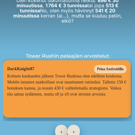
Olen kokenut uskomattomia hetkiä:
896 € 30
minuutissa
,
1 764 € 3 tunnissa
tai jopa
513 €
tunnissa
No, olen myös hävinnyt
541 € 20
minuutissa
kerran (ai…), mutta se kuuluu peliin,
eikö?
Tower Rushin pelaajien arvostelut
DarkKnight87
Pelaa Androidilla
Kolmen kuukauden jälkeen Tower Rushissa olen edelleen koukussa.
Mobile-istunnot matkoillani ovat muuttuneet rutiiniksi. Talletin 150 €
bonuksen kanssa, ja nousin 430 € vaihtelemalla strategioita. Vaikea
tila sattuu sydämeen, mutta x8 ja x9 ovat stressin arvoisia.
‹
›