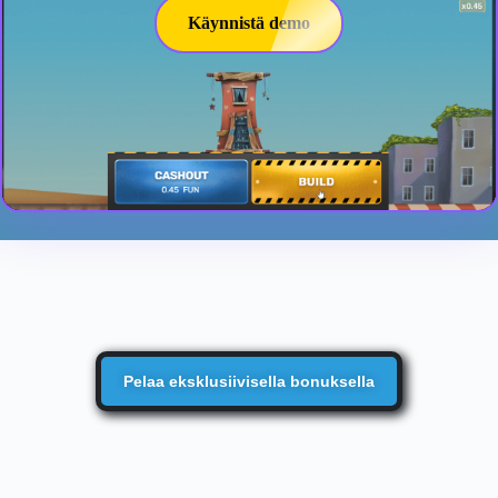
Käynnistä demo
Pelaa eksklusiivisella bonuksella