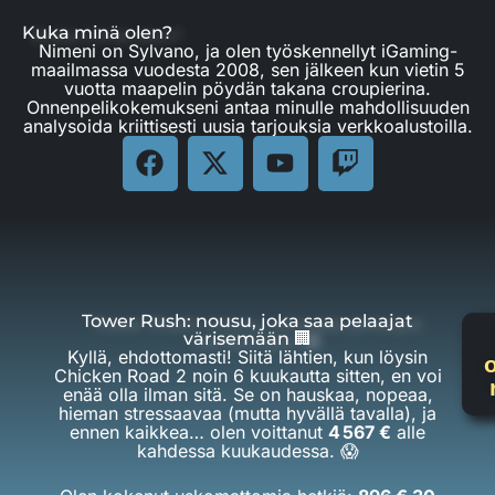
Kuka minä olen?
Nimeni on Sylvano, ja olen työskennellyt iGaming-
maailmassa vuodesta 2008, sen jälkeen kun vietin 5
vuotta maapelin pöydän takana croupierina.
Onnenpelikokemukseni antaa minulle mahdollisuuden
analysoida kriittisesti uusia tarjouksia verkkoalustoilla.
Tower Rush: nousu, joka saa pelaajat
värisemään 🏢
Kyllä, ehdottomasti! Siitä lähtien, kun löysin
o
Chicken Road 2 noin 6 kuukautta sitten, en voi
enää olla ilman sitä. Se on hauskaa, nopeaa,
hieman stressaavaa (mutta hyvällä tavalla), ja
ennen kaikkea… olen voittanut
4 567 €
alle
kahdessa kuukaudessa. 😱