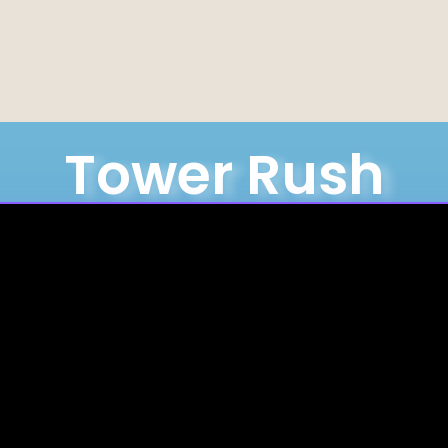
Tower Rush