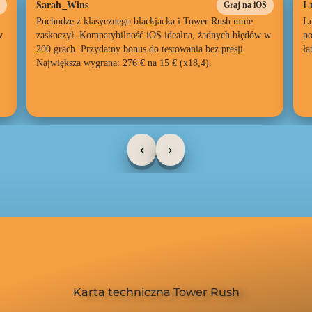
Sarah_Wins
L
Graj na iOS
Pochodzę z klasycznego blackjacka i Tower Rush mnie
Lo
w
zaskoczył. Kompatybilność iOS idealna, żadnych błędów w
po
200 grach. Przydatny bonus do testowania bez presji.
ła
Największa wygrana: 276 € na 15 € (x18,4).
‹
›
Karta techniczna Tower Rush