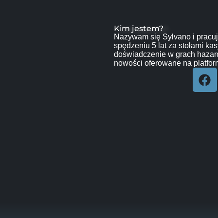
Kim jestem?
Nazywam się Sylvano i pracuj
spędzeniu 5 lat za stołami ka
doświadczenie w grach hazar
nowości oferowane na platfor