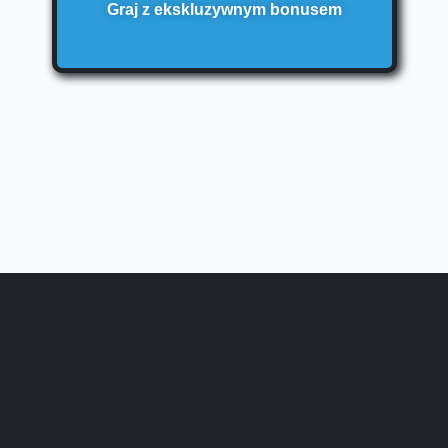
Graj z ekskluzywnym bonusem