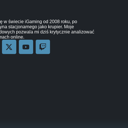
ę w świecie iGaming od 2008 roku, po
syna stacjonarnego jako krupier. Moje
dowych pozwala mi dziś krytycznie analizować
mach online.